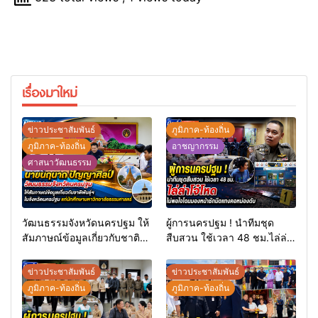
เรื่องมาใหม่
ข่าวประชาสัมพันธ์
ภูมิภาค-ท้องถิ่น
ภูมิภาค-ท้องถิ่น
อาชญากรรม
ศาสนาวัฒนธรรม
วัฒนธรรมจังหวัดนครปฐม ให้
ผู้การนครปฐม ! นำทีมชุด
สัมภาษณ์ข้อมูลเกี่ยวกับชาติ
สืบสวน ใช้เวลา 48 ชม.ไล่ล่า
พันธุ์ฯ ในจังหวัดนครปฐม แก่
โจ๋โหดไม่พอใจโดนมองหน้า
นักศึกษามหาวิทยาลัย
ชักมีดแทงคอหม่องดับ
ข่าวประชาสัมพันธ์
ข่าวประชาสัมพันธ์
ธรรมศาสตร์
ภูมิภาค-ท้องถิ่น
ภูมิภาค-ท้องถิ่น