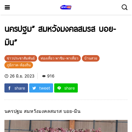
นครปฐม” สมหวังมงคลสมรส บอย-
มิน”
ข่าวประชาสัมพันธ์
ท่องเที่ยว พาชิม-พาเที่ยว
บ้านสวย
ภูมิภาค-ท้องถิ่น
26 มิ.ย. 2023
916
share
tweet
share
นครปฐม สมหวังมงคลสมรส บอย-มิน