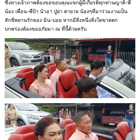
ซึ่งทางเจ้าภาพต้องขอขอบคุณแขกผู้มีเกียรติทุกท่านญาติ-พี่
น้อง เพื่อน-พี่ป้า น้าอา ปู่ย่า ตายาย น้องๆที่มาร่วมงานเป็น
สักขีพยานรักของ มิน-บอย หากมีสิ่งหนึ่งสิ่งใดขาดตก
บกพร่องต้องขออภัยมา ณ ที่นี้ด้วยครับ