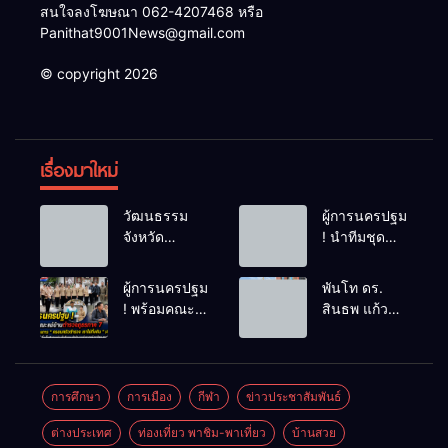
สนใจลงโฆษณา 062-4207468 หรือ
Panithat9001News@gmail.com
© copyright 2026
เรื่องมาใหม่
วัฒนธรรม
ผู้การนครปฐม
จังหวัด
! นำทีมชุด
นครปฐม ให้
สืบสวน ใช้
สัมภาษณ์
เวลา 48
ผู้การนครปฐม
พันโท ดร.
ข้อมูลเกี่ยวกับ
ชม.ไล่ล่าโจ๋
! พร้อมคณะ
สินธพ แก้ว
ชาติพันธุ์ฯ ใน
โหดไม่พอใจ
แม่บ้านตำรวจ
พิจิตร
จังหวัด
โดนมองหน้า
ภูธรภาค 7
ประธานคณะ
นครปฐม แก่
ชักมีดแทงคอ
ติดตาม
กรรมาธิการ
นักศึกษา
หม่องดับ
โครงการ “
การท่องเที่ยว
การศึกษา
การเมือง
กีฬา
ข่าวประชาสัมพันธ์
มหาวิทยาลัย
ครอบครัว
นำทีมลุย
ธรรมศาสตร์
ต่างประเทศ
ท่องเที่ยว พาชิม-พาเที่ยว
บ้านสวย
ตำรวจ เราไม่
ปัตตานี ชู