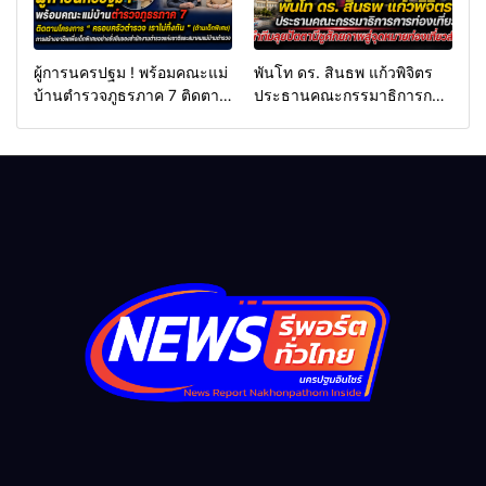
ผู้การนครปฐม ! พร้อมคณะแม่
พันโท ดร. สินธพ แก้วพิจิตร
บ้านตำรวจภูธรภาค 7 ติดตาม
ประธานคณะกรรมาธิการการ
โครงการ “ ครอบครัวตำรวจ
ท่องเที่ยว นำทีมลุยปัตตานี ชู
เราไม่ทิ้งกัน ” (ด้านเด็กพิเศษ)
ศักยภาพสู่จุดหมายท่องเที่ยว
การสร้างอาชีพเพื่อเด็กพิเศษ
สำคัญ
อย่างยั่งยืนของสำนักงาน
ตำรวจแห่งชาติและสมาคมแม่
บ้านตำรวจ