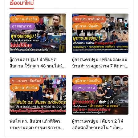
เรื่องมาใหม่
ภูมิภาค-ท้องถิ่น
ข่าวประชาสัมพันธ์
อาชญากรรม
ภูมิภาค-ท้องถิ่น
ผู้การนครปฐม ! นำทีมชุด
ผู้การนครปฐม ! พร้อมคณะแม่
สืบสวน ใช้เวลา 48 ชม.ไล่ล่า
บ้านตำรวจภูธรภาค 7 ติดตาม
โจ๋โหดไม่พอใจโดนมองหน้า
โครงการ “ ครอบครัวตำรวจ
ชักมีดแทงคอหม่องดับ
เราไม่ทิ้งกัน ” (ด้านเด็กพิเศษ)
ข่าวประชาสัมพันธ์
ภูมิภาค-ท้องถิ่น
การสร้างอาชีพเพื่อเด็กพิเศษ
ภูมิภาค-ท้องถิ่น
อาชญากรรม
อย่างยั่งยืนของสำนักงาน
ตำรวจแห่งชาติและสมาคมแม่
บ้านตำรวจ
พันโท ดร. สินธพ แก้วพิจิตร
ผู้การนครปฐม ! ดับซ่า 2 โจ๋
ประธานคณะกรรมาธิการการ
อดีตนักศึกษาเทคโน “ เก็ท
ท่องเที่ยว นำทีมลุยปัตตานี ชู
ราชสิทธิ “ เต้ ราชสิทธิ “ ถ่ม