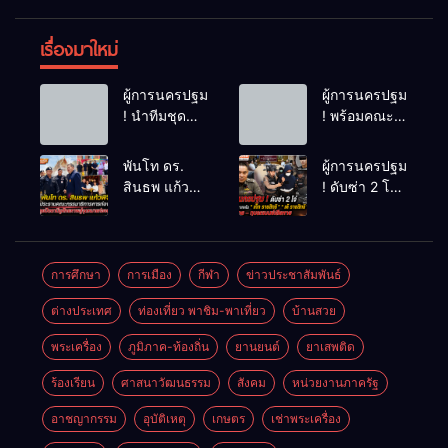
เรื่องมาใหม่
ผู้การนครปฐม
ผู้การนครปฐม
! นำทีมชุด
! พร้อมคณะ
สืบสวน ใช้
แม่บ้านตำรวจ
เวลา 48
ภูธรภาค 7
พันโท ดร.
ผู้การนครปฐม
ชม.ไล่ล่าโจ๋
ติดตาม
สินธพ แก้ว
! ดับซ่า 2 โจ๋
โหดไม่พอใจ
โครงการ “
พิจิตร
อดีตนักศึกษา
โดนมองหน้า
ครอบครัว
ประธานคณะ
เทคโน “ เก็ท
ชักมีดแทงคอ
ตำรวจ เราไม่
กรรมาธิการ
ราชสิทธิ “ เต้
หม่องดับ
ทิ้งกัน ” (ด้าน
การท่องเที่ยว
ราชสิทธิ “ ถ่ม
การศึกษา
การเมือง
กีฬา
ข่าวประชาสัมพันธ์
เด็กพิเศษ)
นำทีมลุย
น้ำลาย – ทุบ
การสร้าง
ต่างประเทศ
ท่องเที่ยว พาชิม-พาเที่ยว
บ้านสวย
ปัตตานี ชู
รถเบนซ์เสีย
อาชีพเพื่อเด็ก
ศักยภาพสู่จุด
หาย ส่งฟ้อง
พิเศษอย่าง
พระเครื่อง
ภูมิภาค-ท้องถิ่น
ยานยนต์
ยาเสพติด
หมายท่อง
ศาลแขวง
ยั่งยืนของ
เที่ยวสำคัญ
จังหวัด
ร้องเรียน
ศาสนาวัฒนธรรม
สังคม
หน่วยงานภาครัฐ
สำนักงาน
นครปฐม ทันที
ตำรวจแห่ง
อาชญากรรม
อุบัติเหตุ
เกษตร
เช่าพระเครื่อง
ชาติและ