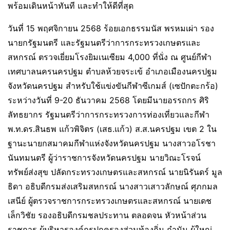
พร้อมเดินหน้าทันที และทำให้ดีที่สุด
วันที่ 15 พฤศจิกายน 2568 ร้อยเอกธรรมนัส พรหมเผ่า รอง
นายกรัฐมนตรี และรัฐมนตรีว่าการกระทรวงเกษตรและ
สหกรณ์ ตรวจเยี่ยมโรงยิมเนเซียม 4,000 ที่นั่ง ณ ศูนย์กีฬา
เทศบาลนครนครปฐม ตำบลห้วยจระเข้ อำเภอเมืองนครปฐม
จังหวัดนครปฐม สำหรับใช้แข่งขันกีฬาซีเกมส์ (เซปักตะกร้อ)
ระหว่างวันที่ 9-20 ธันวาคม 2568 โดยมีนายอรรถกร ศิริ
ลัทธยากร รัฐมนตรีว่าการกระทรวงการท่องเที่ยวและกีฬา
พ.ท.ดร.สินธพ แก้วพิจิตร (เสธ.แก้ว) ส.ส.นครปฐม เขต 2 ใน
ฐานะนายกสมาคมกีฬาแห่งจังหวัดนครปฐม นางสาวอโรชา
นันทมนตรี ผู้ว่าราชการจังหวัดนครปฐม นายวิณะโรจน์
ทรัพย์ส่งสุข ปลัดกระทรวงเกษตรและสหกรณ์ นายนิรันดร์ มูล
ธิดา อธิบดีกรมส่งเสริมสหกรณ์ นางสาวเสาวลักษณ์ ศุภกมล
เสนีย์ ผู้ตรวจราชการกระทรวงเกษตรและสหกรณ์ นายเดช
เล็กวิชัย รองอธิบดีกรมชลประทาน ตลอดจน หัวหน้าส่วน
ราชการ ผู้บริหารองค์กรปกครองส่วนท้องถิ่น กำนัน ผู้ใหญ่