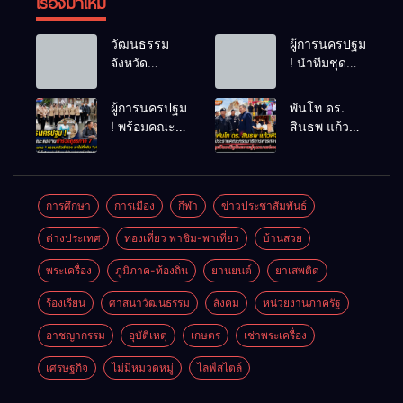
เรื่องมาใหม่
วัฒนธรรม
ผู้การนครปฐม
จังหวัด
! นำทีมชุด
นครปฐม ให้
สืบสวน ใช้
สัมภาษณ์
เวลา 48
ผู้การนครปฐม
พันโท ดร.
ข้อมูลเกี่ยวกับ
ชม.ไล่ล่าโจ๋
! พร้อมคณะ
สินธพ แก้ว
ชาติพันธุ์ฯ ใน
โหดไม่พอใจ
แม่บ้านตำรวจ
พิจิตร
จังหวัด
โดนมองหน้า
ภูธรภาค 7
ประธานคณะ
นครปฐม แก่
ชักมีดแทงคอ
ติดตาม
กรรมาธิการ
นักศึกษา
หม่องดับ
โครงการ “
การท่องเที่ยว
การศึกษา
การเมือง
กีฬา
ข่าวประชาสัมพันธ์
มหาวิทยาลัย
ครอบครัว
นำทีมลุย
ธรรมศาสตร์
ต่างประเทศ
ท่องเที่ยว พาชิม-พาเที่ยว
บ้านสวย
ตำรวจ เราไม่
ปัตตานี ชู
ทิ้งกัน ” (ด้าน
ศักยภาพสู่จุด
พระเครื่อง
ภูมิภาค-ท้องถิ่น
ยานยนต์
ยาเสพติด
เด็กพิเศษ)
หมายท่อง
การสร้าง
เที่ยวสำคัญ
ร้องเรียน
ศาสนาวัฒนธรรม
สังคม
หน่วยงานภาครัฐ
อาชีพเพื่อเด็ก
พิเศษอย่าง
อาชญากรรม
อุบัติเหตุ
เกษตร
เช่าพระเครื่อง
ยั่งยืนของ
เศรษฐกิจ
ไม่มีหมวดหมู่
ไลฟ์สไตล์
สำนักงาน
ตำรวจแห่ง