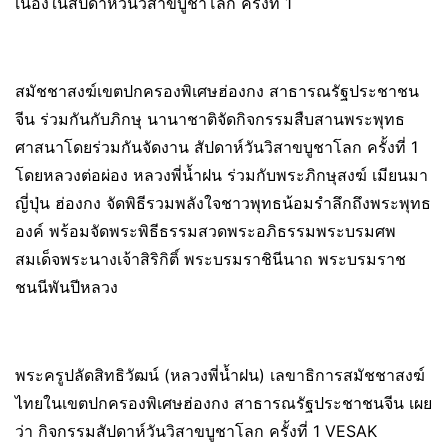
เนื่องในสัปดาห์วันวิสาขบูชาโลก ครั้งที่ 1
สมัชชาสงฆ์เขตปกครองพิเศษฮ่องกง สาธารณรัฐประชาชน
จีน ร่วมกันกับภิกษุ นานาชาติจัดกิจกรรมสืบสานพระพุทธ
ศาสนาโดยร่วมกันจัดงาน สัปดาห์วันวิสาขบูชาโลก ครั้งที่ 1
โดยหลวงต่อผ่อง หลวงพี่น้ำฝน ร่วมกับพระภิกษุสงฆ์ เมียนมา
ญี่ปุ่น ฮ่องกง จัดพิธีรวมพลังใจชาวพุทธน้อมรำลึกถึงพระพุทธ
องค์ พร้อมจัดพระพิธีธรรมสวดพระอภิธรรมพระบรมศพ
สมเด็จพระนางเจ้าสิริกิติ์ พระบรมราชินีนาถ พระบรมราช
ชนนีพันปีหลวง
พระครูปลัดสิทธิวัฒน์ (หลวงพี่น้ำฝน) เลขาธิการสมัชชาสงฆ์
ไทยในเขตปกครองพิเศษฮ่องกง สาธารณรัฐประชาชนจีน เผย
ว่า กิจกรรมสัปดาห์วันวิสาขบูชาโลก ครั้งที่ 1 VESAK