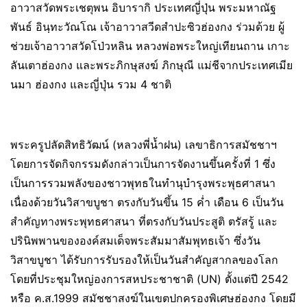
อาวาสวัดพระเชตุพน อิบารากิ ประเทศญี่ปุ่น พระมหาณัฐ
พันธ์ อินฺทะวัณโณ เจ้าอาวาสวีดสำปะซิวฮ่องกง ร่วมด้วย ผู้
ช่วยเจ้าอาวาสวัดโป่วหลิน หลวงพ่อพระใหญ่เทียนถาน เกาะ
ลันเตาฮ่องกง และพระภิกษุสงฆ์ ภิกษุณี แม่ชีจากประเทศเมีย
นมา ฮ่องกง และญี่ปุ่น รวม 4 ชาติ
พระครูปลัดสิทธิวัฒน์ (หลวงพี่น้ำฝน) เลขาธิการสมัชชาฯ
โดยการจัดกิจกรรมดังกล่าวเป็นการจัดงานขึ้นครั้งที่ 1 ซึ่ง
เป็นการรวมพลังของชาวพุทธในทำนุบำรุงพระพุธศาสนา
เนื่องด้วยวันวิสาขบูชา ตรงกับวันขึ้น 15 ค่ำ เดือน 6 เป็นวัน
สำคัญทางพระพุทธศาสนา ที่ตรงกับวันประสูติ ตรัสรู้ และ
ปรินิพพานขององค์สมเด็จพระสัมมาสัมพุทธเจ้า ซึ่งวัน
วิสาขบูชา ได้รับการรับรองให้เป็นวันสำคัญสากลของโลก
โดยที่ประชุมใหญ่องการสหประชาชาติ (UN) ตั้งแต่ปี 2542
หรือ ค.ส.1999 สมัชชาสงฆ์ในเขตปกครองพิเศษฮ่องกง โดยมี