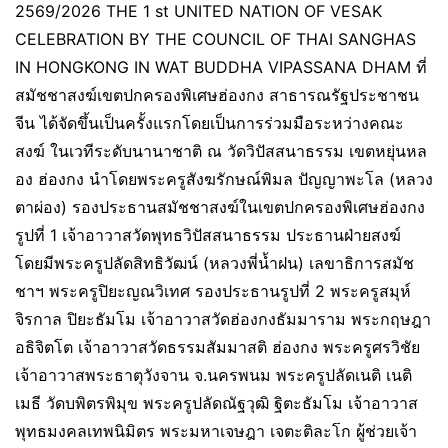
2569/2026 THE 1 st UNITED NATION OF VESAK
CELEBRATION BY THE COUNCIL OF THAI SANGHAS
IN HONGKONG IN WAT BUDDHA VIPASSANA DHAM ที่
สมัชชาสงฆ์เขตปกครองพิเศษฮ่องกง สาธารณรัฐประชาชน
จีน ได้จัดขึ้นเป็นครั้งแรกโดยเป็นการร่วมมือระหว่างคณะ
สงฆ์ ในเวทีระดับนานาชาติ ณ วัดวิปัสสนาธรรม เขตหยุ่นหล
อง ฮ่องกง นำโดยพระครูสังฆรักษณ์พิมล ปัญญาพะโล (หลวง
ตาผ่อง) รองประธานสมัชชาสงฆ์ในเขตปกครองพิเศษฮ่องกง
รูปที่ 1 เจ้าอาวาสวัดพุทธวิปัสสนาธรรม ประธานฝ่ายสงฆ์
โดยมีพระครูปลัดสิทธิวัฒน์ (หลวงพี่น้ำฝน) เลขาธิการสมัช
ชาฯ พระครูปิยะญณวิเทศ รองประธานรูปที่ 2 พระครูสมุห์
จิรกาล ปิยะธัมโม เจ้าอาวาสวัดฮ่องกงธัมมาราม พระกฤษฎา
อธิจิตโต เจ้าอาวาสวัดธรรมสัมมาสติ ฮ่องกง พระครูศรวิชัย
เจ้าอาวาสพระธาตุวังจาน จ.นครพนม พระครูปลัดเนติ เนติ
เมธี วัดบพิตรพิมุข พระครูปลัดณัฐวุฒิ ฐิตะธัมโม เจ้าอาวาส
พุทธมงคลเทพนิมิตร พระมหาเจษฎา เจตะติละโก ผู้ช่วยเจ้า