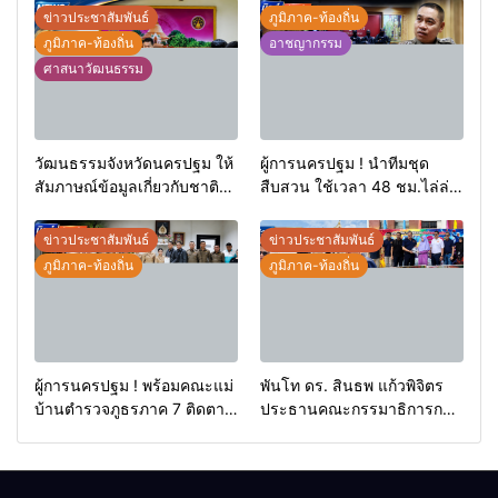
ข่าวประชาสัมพันธ์
ภูมิภาค-ท้องถิ่น
ภูมิภาค-ท้องถิ่น
อาชญากรรม
ศาสนาวัฒนธรรม
วัฒนธรรมจังหวัดนครปฐม ให้
ผู้การนครปฐม ! นำทีมชุด
สัมภาษณ์ข้อมูลเกี่ยวกับชาติ
สืบสวน ใช้เวลา 48 ชม.ไล่ล่า
พันธุ์ฯ ในจังหวัดนครปฐม แก่
โจ๋โหดไม่พอใจโดนมองหน้า
นักศึกษามหาวิทยาลัย
ชักมีดแทงคอหม่องดับ
ข่าวประชาสัมพันธ์
ข่าวประชาสัมพันธ์
ธรรมศาสตร์
ภูมิภาค-ท้องถิ่น
ภูมิภาค-ท้องถิ่น
ผู้การนครปฐม ! พร้อมคณะแม่
พันโท ดร. สินธพ แก้วพิจิตร
บ้านตำรวจภูธรภาค 7 ติดตาม
ประธานคณะกรรมาธิการการ
โครงการ “ ครอบครัวตำรวจ
ท่องเที่ยว นำทีมลุยปัตตานี ชู
เราไม่ทิ้งกัน ” (ด้านเด็กพิเศษ)
ศักยภาพสู่จุดหมายท่องเที่ยว
การสร้างอาชีพเพื่อเด็กพิเศษ
สำคัญ