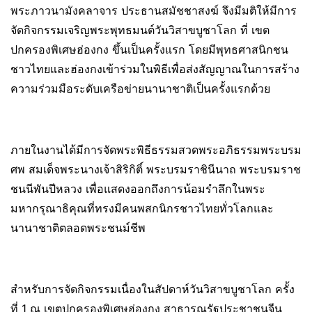
พระภาวนามังคลาจาร ประธานสมัชชาสงฆ์ จึงมีมติให้มีการ
จัดกิจกรรมเจริญพระพุทธมนต์วันวิสาขบูชาโลก ที่ เขต
ปกครองพิเศษฮ่องกง ขึ้นเป็นครั้งแรก โดยมีพุทธศาสนิกชน
ชาวไทยและฮ่องกงเข้าร่วมในพิธีเพื่อส่งสัญญาณในการสร้าง
ความร่วมมือระดับเครือข่ายนานาชาติเป็นครั้งแรกด้วย
ภายในงานได้มีการจัดพระพิธีธรรมสวดพระอภิธรรมพระบรม
ศพ สมเด็จพระนางเจ้าสิริกิติ์ พระบรมราชินีนาถ พระบรมราช
ชนนีพันปีหลวง เพื่อแสดงออกถึงการน้อมรำลึกในพระ
มหากรุณาธิคุณที่ทรงมีคนพสกนิกรชาวไทยทั่วโลกและ
นานาชาติตลอดพระชนม์ชีพ
สำหรับการจัดกิจกรรมเนื่องในสัปดาห์วันวิสาขบูชาโลก ครั้ง
ที่ 1 ณ เขตปกครองพิเศษฮ่องกง สาธารณรัฐประชาชนจีน