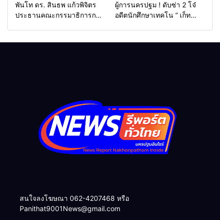
พันโท ดร. สินธพ แก้วพิจิตร
ผู้การนครปฐม ! ดับซ่า 2 โจ๋
ประธานคณะกรรมาธิการการ
อดีตนักศึกษาเทคโน “ เก็ท
ท่องเที่ยว นำทีมลุยปัตตานี ชู
ราชสิทธิ “ เต้ ราชสิทธิ “ ถ่ม
ศักยภาพสู่จุดหมายท่องเที่ยว
น้ำลาย – ทุบรถเบนซ์เสียหาย
สำคัญ
ส่งฟ้อง ศาลแขวงจังหวัด
นครปฐม ทันที
สนใจลงโฆษณา 062-4207468 หรือ
Panithat9001News@gmail.com