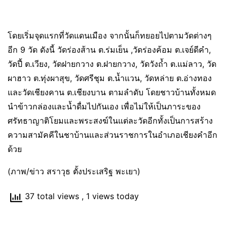
โดยเริ่มจุดแรกที่วัดแดนเมือง จากนั้นก็ทยอยไปตามวัดต่างๆ
อีก 9 วัด ดังนี้ วัดร่องส้าน ต.ร่มเย็น ,วัดร่องค้อม ต.เจย์ดีคำ,
วัดปี้ ต.เวียง, วัดฝายกวาง ต.ฝายกวาง, วัดวังถ้ำ ต.แม่ลาว, วัด
ผาฮาว ต.ทุ่งผาสุข, วัดศรีชุม ต.น้ำแวน, วัดหล่าย ต.อ่างทอง
และวัดเชียงคาน ต.เชียงบาน ตามลำดับ โดยชาวบ้านทั้งหมด
นำข้าวกล่องและน้ำดื่มไปกันเอง เพื่อไม่ให้เป็นภาระของ
ศรัทธาญาติโยมและพระสงฆ์ในแต่ละวัดอีกทั้งเป็นการสร้าง
ความสามัคคีในชาบ้านและส่วนราชการในอำเภอเชียงคำอีก
ด้วย
(ภาพ/ข่าว สราวุธ ตั้งประเสริฐ พะเยา)
37 total views
, 1 views today