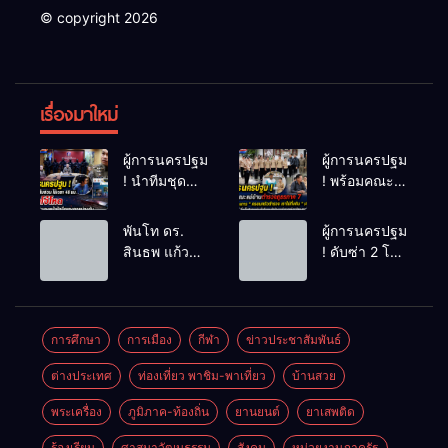
© copyright 2026
เรื่องมาใหม่
ผู้การนครปฐม
ผู้การนครปฐม
! นำทีมชุด
! พร้อมคณะ
สืบสวน ใช้
แม่บ้านตำรวจ
เวลา 48
ภูธรภาค 7
พันโท ดร.
ผู้การนครปฐม
ชม.ไล่ล่าโจ๋
ติดตาม
สินธพ แก้ว
! ดับซ่า 2 โจ๋
โหดไม่พอใจ
โครงการ “
พิจิตร
อดีตนักศึกษา
โดนมองหน้า
ครอบครัว
ประธานคณะ
เทคโน “ เก็ท
ชักมีดแทงคอ
ตำรวจ เราไม่
กรรมาธิการ
ราชสิทธิ “ เต้
หม่องดับ
ทิ้งกัน ” (ด้าน
การท่องเที่ยว
ราชสิทธิ “ ถ่ม
การศึกษา
การเมือง
กีฬา
ข่าวประชาสัมพันธ์
เด็กพิเศษ)
นำทีมลุย
น้ำลาย – ทุบ
การสร้าง
ต่างประเทศ
ท่องเที่ยว พาชิม-พาเที่ยว
บ้านสวย
ปัตตานี ชู
รถเบนซ์เสีย
อาชีพเพื่อเด็ก
ศักยภาพสู่จุด
หาย ส่งฟ้อง
พิเศษอย่าง
พระเครื่อง
ภูมิภาค-ท้องถิ่น
ยานยนต์
ยาเสพติด
หมายท่อง
ศาลแขวง
ยั่งยืนของ
เที่ยวสำคัญ
จังหวัด
ร้องเรียน
ศาสนาวัฒนธรรม
สังคม
หน่วยงานภาครัฐ