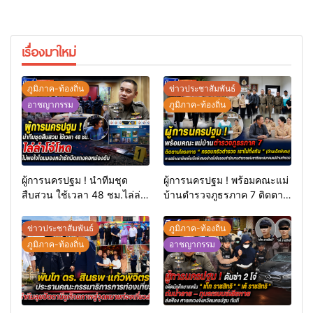
เรื่องมาใหม่
ภูมิภาค-ท้องถิ่น
ข่าวประชาสัมพันธ์
อาชญากรรม
ภูมิภาค-ท้องถิ่น
ผู้การนครปฐม ! นำทีมชุด
ผู้การนครปฐม ! พร้อมคณะแม่
สืบสวน ใช้เวลา 48 ชม.ไล่ล่า
บ้านตำรวจภูธรภาค 7 ติดตาม
โจ๋โหดไม่พอใจโดนมองหน้า
โครงการ “ ครอบครัวตำรวจ
ชักมีดแทงคอหม่องดับ
เราไม่ทิ้งกัน ” (ด้านเด็กพิเศษ)
ข่าวประชาสัมพันธ์
ภูมิภาค-ท้องถิ่น
การสร้างอาชีพเพื่อเด็กพิเศษ
ภูมิภาค-ท้องถิ่น
อาชญากรรม
อย่างยั่งยืนของสำนักงาน
ตำรวจแห่งชาติและสมาคมแม่
บ้านตำรวจ