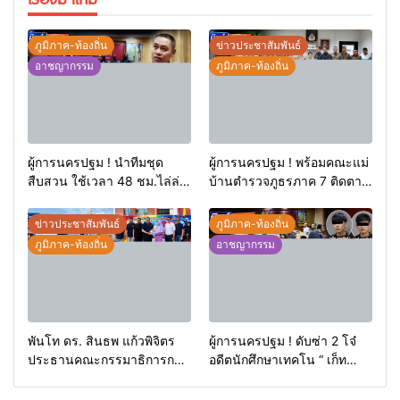
ภูมิภาค-ท้องถิ่น
ข่าวประชาสัมพันธ์
อาชญากรรม
ภูมิภาค-ท้องถิ่น
ผู้การนครปฐม ! นำทีมชุด
ผู้การนครปฐม ! พร้อมคณะแม่
สืบสวน ใช้เวลา 48 ชม.ไล่ล่า
บ้านตำรวจภูธรภาค 7 ติดตาม
โจ๋โหดไม่พอใจโดนมองหน้า
โครงการ “ ครอบครัวตำรวจ
ชักมีดแทงคอหม่องดับ
เราไม่ทิ้งกัน ” (ด้านเด็กพิเศษ)
ข่าวประชาสัมพันธ์
ภูมิภาค-ท้องถิ่น
การสร้างอาชีพเพื่อเด็กพิเศษ
ภูมิภาค-ท้องถิ่น
อาชญากรรม
อย่างยั่งยืนของสำนักงาน
ตำรวจแห่งชาติและสมาคมแม่
บ้านตำรวจ
พันโท ดร. สินธพ แก้วพิจิตร
ผู้การนครปฐม ! ดับซ่า 2 โจ๋
ประธานคณะกรรมาธิการการ
อดีตนักศึกษาเทคโน “ เก็ท
ท่องเที่ยว นำทีมลุยปัตตานี ชู
ราชสิทธิ “ เต้ ราชสิทธิ “ ถ่ม
ศักยภาพสู่จุดหมายท่องเที่ยว
น้ำลาย – ทุบรถเบนซ์เสียหาย