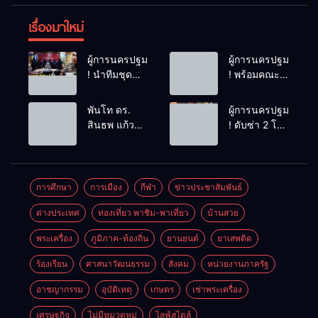
เรื่องมาใหม่
ผู้การนครปฐม
ผู้การนครปฐม
! นำทีมชุด
! พร้อมคณะ
สืบสวน ใช้
แม่บ้านตำรวจ
เวลา 48
ภูธรภาค 7
พันโท ดร.
ผู้การนครปฐม
ชม.ไล่ล่าโจ๋
ติดตาม
สินธพ แก้ว
! ดับซ่า 2 โจ๋
โหดไม่พอใจ
โครงการ “
พิจิตร
อดีตนักศึกษา
โดนมองหน้า
ครอบครัว
ประธานคณะ
เทคโน “ เก็ท
ชักมีดแทงคอ
ตำรวจ เราไม่
กรรมาธิการ
ราชสิทธิ “ เต้
หม่องดับ
ทิ้งกัน ” (ด้าน
การท่องเที่ยว
ราชสิทธิ “ ถ่ม
การศึกษา
การเมือง
กีฬา
ข่าวประชาสัมพันธ์
เด็กพิเศษ)
นำทีมลุย
น้ำลาย – ทุบ
การสร้าง
ต่างประเทศ
ท่องเที่ยว พาชิม-พาเที่ยว
บ้านสวย
ปัตตานี ชู
รถเบนซ์เสีย
อาชีพเพื่อเด็ก
ศักยภาพสู่จุด
หาย ส่งฟ้อง
พิเศษอย่าง
พระเครื่อง
ภูมิภาค-ท้องถิ่น
ยานยนต์
ยาเสพติด
หมายท่อง
ศาลแขวง
ยั่งยืนของ
เที่ยวสำคัญ
จังหวัด
ร้องเรียน
ศาสนาวัฒนธรรม
สังคม
หน่วยงานภาครัฐ
สำนักงาน
นครปฐม ทันที
ตำรวจแห่ง
อาชญากรรม
อุบัติเหตุ
เกษตร
เช่าพระเครื่อง
ชาติและ
สมาคมแม่
เศรษฐกิจ
ไม่มีหมวดหมู่
ไลฟ์สไตล์