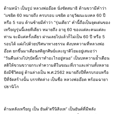
ด้านหน้า เป็นรูป หลวงพ่ออ๊อด นั่งขัดสมาธิ ด้านขวามีคำว่า
“แซยิด 60 หมายถึง ครบรอบ แซยิด อายุวัฒนะมงคล 60 ปี
หรือ 5 รอบ ด้านซ้ายมีคำว่า “รุ่นเดียว” คำนี้ถือเป็นจุดเด่นของ
เหรียญรุ่นนี้เลยทีเดียว หมายถึง อายุ 60 ของแต่ละคนแต่ละ
ท่าน จะมีแค่ครั้งเดียว ผ่านเลยไปแล้วก็ไม่เป็น 60 ปี หรือ 5
รอบได้ แฝงไปด้วยปริศนาทางธรรม ดังบทความที่หลวงพ่อ
อ๊อด ยกขึ้นมาเตือนสติลูกศิษย์และญาติโยมอยู่เสมอว่า
“วันคืนล่วงไปๆบัดนี้เราทำอะไรอยู่หนอ” เป็นบทความย้ำเตือน
สติให้ขวนขวายกระทำความดีในขณะที่เราและท่านทั้งหลาย
ยังมีชีวิตอยู่ ด้านล่างเป็น พ.ศ.2562 หมายถึงปีที่ครบรอบหรือ
ปีที่จัดสร้างนั้น บรรทัดล่าง เป็นชื่อ หลวงพ่ออ๊อด พร้อมฉายา
ปธานิโก
ด้านหลังเหรียญ เป็น ยันต์”ตรีนิสิงเห” เป็นยันต์ที่มีพลัง