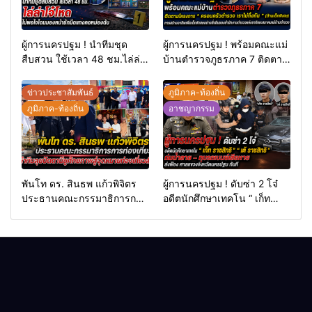
ผู้การนครปฐม ! นำทีมชุด
ผู้การนครปฐม ! พร้อมคณะแม่
สืบสวน ใช้เวลา 48 ชม.ไล่ล่า
บ้านตำรวจภูธรภาค 7 ติดตาม
โจ๋โหดไม่พอใจโดนมองหน้า
โครงการ “ ครอบครัวตำรวจ
ชักมีดแทงคอหม่องดับ
เราไม่ทิ้งกัน ” (ด้านเด็กพิเศษ)
ข่าวประชาสัมพันธ์
ภูมิภาค-ท้องถิ่น
การสร้างอาชีพเพื่อเด็กพิเศษ
ภูมิภาค-ท้องถิ่น
อาชญากรรม
อย่างยั่งยืนของสำนักงาน
ตำรวจแห่งชาติและสมาคมแม่
บ้านตำรวจ
พันโท ดร. สินธพ แก้วพิจิตร
ผู้การนครปฐม ! ดับซ่า 2 โจ๋
ประธานคณะกรรมาธิการการ
อดีตนักศึกษาเทคโน “ เก็ท
ท่องเที่ยว นำทีมลุยปัตตานี ชู
ราชสิทธิ “ เต้ ราชสิทธิ “ ถ่ม
ศักยภาพสู่จุดหมายท่องเที่ยว
น้ำลาย – ทุบรถเบนซ์เสียหาย
สำคัญ
ส่งฟ้อง ศาลแขวงจังหวัด
นครปฐม ทันที