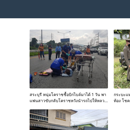
สระบุรี หนุ่มโคราชชื้อบิกไบล์มาได้ 1 วัน พา
กระบะแหก
แฟนสาวขับกลับโคราชหวังนำรถไปให้หลวง
ท้อง โชคด
พ่อที่บ้านเจิมเอาฤกษ์ถูกรถทัวร์ตัดหน้า รถคว่ำ
แฟนสาวสลบนอนกลางถนน