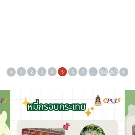
1
2
3
4
5
6
7
…
202
203