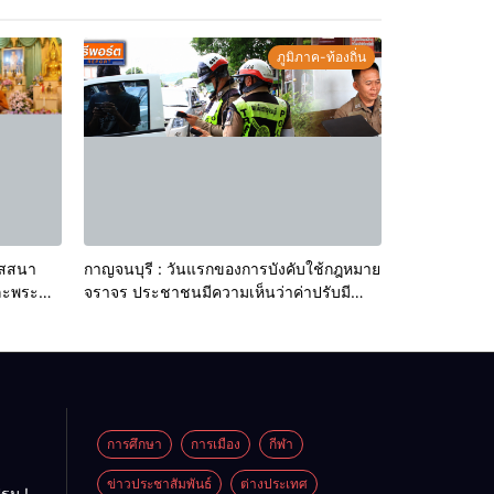
ภูมิภาค-ท้องถิ่น
ัสสนา
กาญจนบุรี : วันแรกของการบังคับใช้กฎหมาย
ละพระ
จราจร ประชาชนมีความเห็นว่าค่าปรับมี
อำเภอ
อัตราที่ราคาสูงมาก อยากให้ดูแลปัญหาเมา
แล้วขับเพิ่มอัตราโทษให้สูงกว่านี้
การศึกษา
การเมือง
กีฬา
ข่าวประชาสัมพันธ์
ต่างประเทศ
ฐม !