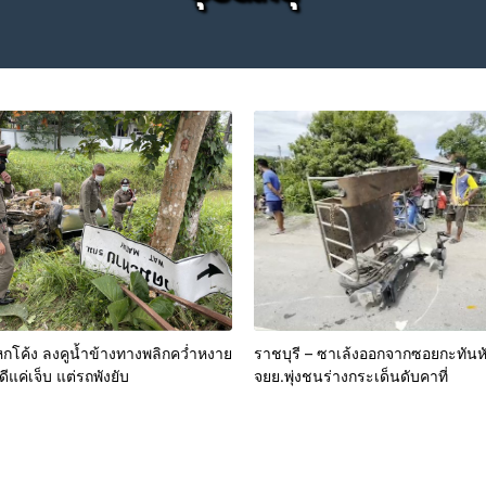
โค้ง ลงคูน้ำข้างทางพลิกคว่ำหงาย
ราชบุรี – ซาเล้งออกจากซอยกะทันห
ีแค่เจ็บ แต่รถพังยับ
จยย.พุ่งชนร่างกระเด็นดับคาที่