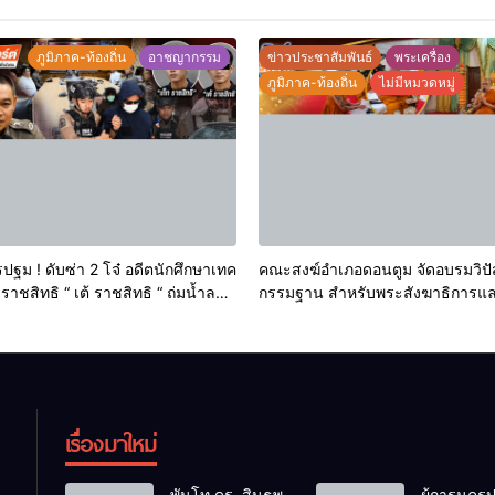
ภูมิภาค-ท้องถิ่น
อาชญากรรม
ข่าวประชาสัมพันธ์
พระเครื่อง
ภูมิภาค-ท้องถิ่น
ไม่มีหมวดหมู่
รปฐม ! ดับซ่า 2 โจ๋ อดีตนักศึกษาเทค
คณะสงฆ์อำเภอดอนตูม จัดอบรมวิป
 ราชสิทธิ “ เต้ ราชสิทธิ “ ถ่มน้ำลาย
กรรมฐาน สำหรับพระสังฆาธิการแ
บนซ์เสียหาย ส่งฟ้อง ศาลแขวง
นวกะ ในเขตการปกครองคณะสงฆ์
ครปฐม ทันที
ดอนตูม
เรื่องมาใหม่
พันโท ดร. สินธพ
ผู้การนครป