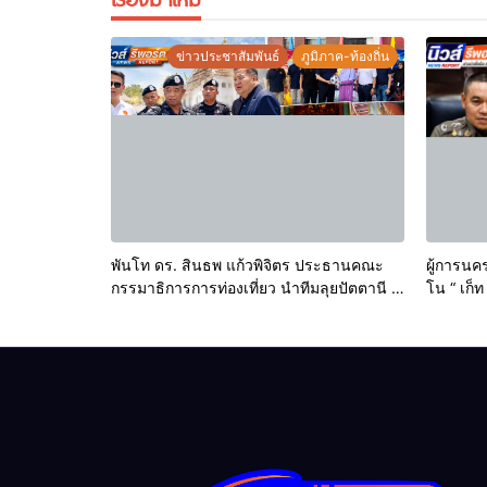
ข่าวประชาสัมพันธ์
ภูมิภาค-ท้องถิ่น
พันโท ดร. สินธพ แก้วพิจิตร ประธานคณะ
ผู้การนค
กรรมาธิการการท่องเที่ยว นำทีมลุยปัตตานี ชู
โน “ เก็ท
ศักยภาพสู่จุดหมายท่องเที่ยวสำคัญ
– ทุบรถเ
จังหวัดน