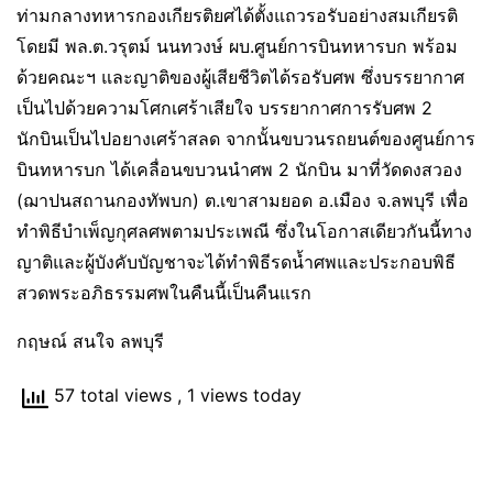
ท่ามกลางทหารกองเกียรติยศได้ตั้งแถวรอรับอย่างสมเกียรติ
โดยมี พล.ต.วรุตม์ นนทวงษ์ ผบ.ศูนย์การบินทหารบก พร้อม
ด้วยคณะฯ และญาติของผู้เสียชีวิตได้รอรับศพ ซึ่งบรรยากาศ
เป็นไปด้วยความโศกเศร้าเสียใจ บรรยากาศการรับศพ 2
นักบินเป็นไปอยางเศร้าสลด จากนั้นขบวนรถยนต์ของศูนย์การ
บินทหารบก ได้เคลื่อนขบวนนำศพ 2 นักบิน มาที่วัดดงสวอง
(ฌาปนสถานกองทัพบก) ต.เขาสามยอด อ.เมือง จ.ลพบุรี เพื่อ
ทำพิธีบำเพ็ญกุศลศพตามประเพณี ซึ่งในโอกาสเดียวกันนี้ทาง
ญาติและผู้บังคับบัญชาจะได้ทำพิธีรดน้ำศพและประกอบพิธี
สวดพระอภิธรรมศพในคืนนี้เป็นคืนแรก
กฤษณ์ สนใจ ลพบุรี
57 total views
, 1 views today