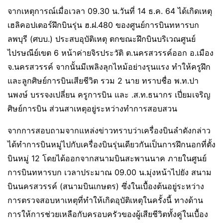
จากเหตุการณ์เมื่อเวลา 09.30 น.วันที่ 14 ธ.ค. 64 ได้เกิดเหตุ
เฮลิคอปเตอร์ฝึกบินรุ่น ฮ.ฝ.480 ของศูนย์การบินทหารบก
ลพบุรี (ศบบ.) ประสบอุบัติเหตุ ตกขณะฝึกบินบริเวณศูนย์
ไปรษณีย์เขต 6 หน้าค่ายจิรประวัติ ต.นครสวรรค์ออก อ.เมือง
จ.นครสวรรค์ จากนั้นมีเพลิงลุกไหม้อย่างรุนแรง ทำให้ครูฝึก
และลูกศิษย์การบินเสียชีวิต รวม 2 นาย ทราบชื่อ พ.ท.ปา
นพงษ์ บรรจงเปลี่ยน ครูการบิน และ .ส.ท.ธนากร เปี่ยมเจริญ
ศิษย์การบิน ส่วนสาเหตุอยู่ระหว่างทำการสอบสวน
จากการสอบถามจากแหล่งข่าวทราบว่าเครื่องบินลำดังกล่าว
ได้ทำการบินหมู่ไปกับเครื่องบินรุ่นเดียวกันเป็นการฝึกนอกที่ตั้ง
บินหมู่ 12 โดยได้ออกจากสนามบินสะพานนาค ภายในศูนย์
การบินทหารบก เวลาประมาณ 09.00 น.มุ่งหน้าไปยัง สนาม
บินนครสวรรค์ (สนามบินเกษตร) ซึ่งในเบื้องต้นอยู่ระหว่าง
การตรวจสอบหาเหตุที่ทำให้เกิดอุบัติเหตุในครั้งนี้ ทางด้าน
การให้การช่วยเหลือกับครอบครัวของผู้เสียชีวิตทั้งคู่ในเบื้อง