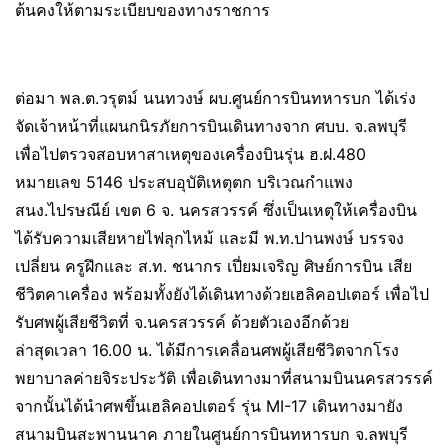
ต้นคงให้ตามระเบียบของทางราชการ
ต่อมา พล.ต.วรุตม์ นนทวงษ์ ผบ.ศูนย์การบินทหารบก ได้เร่ง
จัดเจ้าหน้าที่แผนกนิรภัยการบินเดินทางจาก ศบบ. จ.ลพบุรี
เพื่อไปตรวจสอบหาสาเหตุของเครื่องบินรุ่น ฮ.ฝ.480
หมายเลข 5146 ประสบอุบัติเหตุตก บริเวณกำแพง
สนง.ไปรษณีย์ เขต 6 จ. นครสวรรค์ ซึ่งเป็นเหตุให้เครื่องบิน
ได้รับความเสียหายไฟลุกไหม้ และมี พ.ท.ปานพงษ์ บรรจง
เปลี่ยน ครูฝึกและ ส.ท. ชนากร เปี่ยมเจริญ ศิษย์การบิน เสีย
ชีวิตคาเครื่อง พร้อมทั้งยังได้เดินทางด้วยเฮลิคอปเตอร์ เพื่อไป
รับศพผู้เสียชีวิตที่ จ.นครสวรรค์ ด้วยตัวเองอีกด้วย
ล่าสุดเวลา 16.00 น. ได้มีการเคลื่อนศพผู้เสียชีวิตจากโรง
พยาบาลค่ายจิระประวัติ เพื่อเดินทางมาที่สนามบินนครสวรรค์
จากนั้นได้นำศพขึ้นเฮลิคอปเตอร์ รุ่น MI-17 เดินทางมายัง
สนามบินสะพานนาค ภายในศูนย์การบินทหารบก จ.ลพบุรี