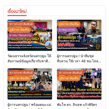
เรื่องมาใหม่
ข่าวประชาสัมพันธ์
ภูมิภาค-ท้องถิ่น
ภูมิภาค-ท้องถิ่น
อาชญากรรม
ศาสนาวัฒนธรรม
วัฒนธรรมจังหวัดนครปฐม ให้
ผู้การนครปฐม ! นำทีมชุด
สัมภาษณ์ข้อมูลเกี่ยวกับชาติ
สืบสวน ใช้เวลา 48 ชม.ไล่ล่า
พันธุ์ฯ ในจังหวัดนครปฐม แก่
โจ๋โหดไม่พอใจโดนมองหน้า
นักศึกษามหาวิทยาลัย
ชักมีดแทงคอหม่องดับ
ข่าวประชาสัมพันธ์
ข่าวประชาสัมพันธ์
ธรรมศาสตร์
ภูมิภาค-ท้องถิ่น
ภูมิภาค-ท้องถิ่น
ผู้การนครปฐม ! พร้อมคณะแม่
พันโท ดร. สินธพ แก้วพิจิตร