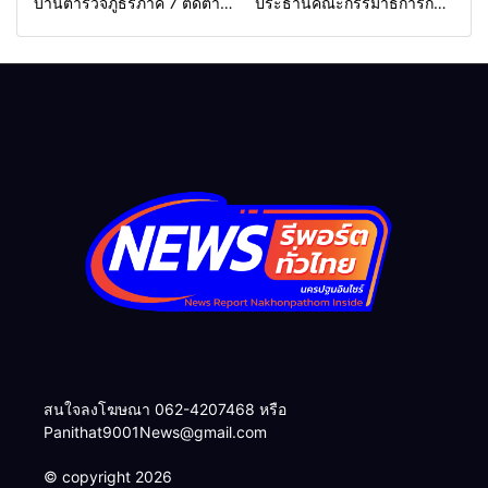
บ้านตำรวจภูธรภาค 7 ติดตาม
ประธานคณะกรรมาธิการการ
โครงการ “ ครอบครัวตำรวจ
ท่องเที่ยว นำทีมลุยปัตตานี ชู
เราไม่ทิ้งกัน ” (ด้านเด็กพิเศษ)
ศักยภาพสู่จุดหมายท่องเที่ยว
การสร้างอาชีพเพื่อเด็กพิเศษ
สำคัญ
อย่างยั่งยืนของสำนักงาน
ตำรวจแห่งชาติและสมาคมแม่
บ้านตำรวจ
สนใจลงโฆษณา 062-4207468 หรือ
Panithat9001News@gmail.com
© copyright 2026