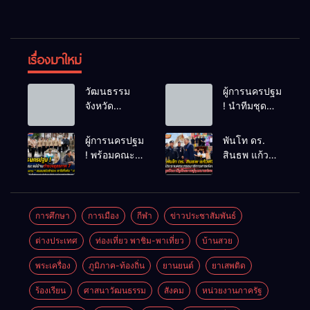
เรื่องมาใหม่
วัฒนธรรม
ผู้การนครปฐม
จังหวัด
! นำทีมชุด
นครปฐม ให้
สืบสวน ใช้
สัมภาษณ์
เวลา 48
ผู้การนครปฐม
พันโท ดร.
ข้อมูลเกี่ยวกับ
ชม.ไล่ล่าโจ๋
! พร้อมคณะ
สินธพ แก้ว
ชาติพันธุ์ฯ ใน
โหดไม่พอใจ
แม่บ้านตำรวจ
พิจิตร
จังหวัด
โดนมองหน้า
ภูธรภาค 7
ประธานคณะ
นครปฐม แก่
ชักมีดแทงคอ
ติดตาม
กรรมาธิการ
นักศึกษา
หม่องดับ
โครงการ “
การท่องเที่ยว
การศึกษา
การเมือง
กีฬา
ข่าวประชาสัมพันธ์
มหาวิทยาลัย
ครอบครัว
นำทีมลุย
ธรรมศาสตร์
ต่างประเทศ
ท่องเที่ยว พาชิม-พาเที่ยว
บ้านสวย
ตำรวจ เราไม่
ปัตตานี ชู
ทิ้งกัน ” (ด้าน
ศักยภาพสู่จุด
พระเครื่อง
ภูมิภาค-ท้องถิ่น
ยานยนต์
ยาเสพติด
เด็กพิเศษ)
หมายท่อง
การสร้าง
เที่ยวสำคัญ
ร้องเรียน
ศาสนาวัฒนธรรม
สังคม
หน่วยงานภาครัฐ
อาชีพเพื่อเด็ก