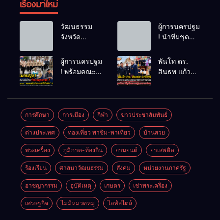
เรื่องมาใหม่
วัฒนธรรม
ผู้การนครปฐม
จังหวัด
! นำทีมชุด
นครปฐม ให้
สืบสวน ใช้
สัมภาษณ์
เวลา 48
ผู้การนครปฐม
พันโท ดร.
ข้อมูลเกี่ยวกับ
ชม.ไล่ล่าโจ๋
! พร้อมคณะ
สินธพ แก้ว
ชาติพันธุ์ฯ ใน
โหดไม่พอใจ
แม่บ้านตำรวจ
พิจิตร
จังหวัด
โดนมองหน้า
ภูธรภาค 7
ประธานคณะ
นครปฐม แก่
ชักมีดแทงคอ
ติดตาม
กรรมาธิการ
นักศึกษา
หม่องดับ
โครงการ “
การท่องเที่ยว
การศึกษา
การเมือง
กีฬา
ข่าวประชาสัมพันธ์
มหาวิทยาลัย
ครอบครัว
นำทีมลุย
ธรรมศาสตร์
ต่างประเทศ
ท่องเที่ยว พาชิม-พาเที่ยว
บ้านสวย
ตำรวจ เราไม่
ปัตตานี ชู
ทิ้งกัน ” (ด้าน
ศักยภาพสู่จุด
พระเครื่อง
ภูมิภาค-ท้องถิ่น
ยานยนต์
ยาเสพติด
เด็กพิเศษ)
หมายท่อง
การสร้าง
เที่ยวสำคัญ
ร้องเรียน
ศาสนาวัฒนธรรม
สังคม
หน่วยงานภาครัฐ
อาชีพเพื่อเด็ก
พิเศษอย่าง
อาชญากรรม
อุบัติเหตุ
เกษตร
เช่าพระเครื่อง
ยั่งยืนของ
เศรษฐกิจ
ไม่มีหมวดหมู่
ไลฟ์สไตล์
สำนักงาน
ตำรวจแห่ง