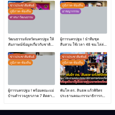
ข่าวประชาสัมพันธ์
ภูมิภาค-ท้องถิ่น
ภูมิภาค-ท้องถิ่น
อาชญากรรม
ศาสนาวัฒนธรรม
วัฒนธรรมจังหวัดนครปฐม ให้
ผู้การนครปฐม ! นำทีมชุด
สัมภาษณ์ข้อมูลเกี่ยวกับชาติ
สืบสวน ใช้เวลา 48 ชม.ไล่ล่า
พันธุ์ฯ ในจังหวัดนครปฐม แก่
โจ๋โหดไม่พอใจโดนมองหน้า
นักศึกษามหาวิทยาลัย
ชักมีดแทงคอหม่องดับ
ข่าวประชาสัมพันธ์
ข่าวประชาสัมพันธ์
ธรรมศาสตร์
ภูมิภาค-ท้องถิ่น
ภูมิภาค-ท้องถิ่น
ผู้การนครปฐม ! พร้อมคณะแม่
พันโท ดร. สินธพ แก้วพิจิตร
บ้านตำรวจภูธรภาค 7 ติดตาม
ประธานคณะกรรมาธิการการ
โครงการ “ ครอบครัวตำรวจ
ท่องเที่ยว นำทีมลุยปัตตานี ชู
เราไม่ทิ้งกัน ” (ด้านเด็กพิเศษ)
ศักยภาพสู่จุดหมายท่องเที่ยว
การสร้างอาชีพเพื่อเด็กพิเศษ
สำคัญ